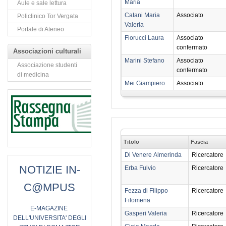
Maria
Aule e sale lettura
Catani Maria
Associato
Policlinico Tor Vergata
Valeria
Portale di Ateneo
Fiorucci Laura
Associato
confermato
Associazioni culturali
Marini Stefano
Associato
Associazione studenti
confermato
di medicina
Mei Giampiero
Associato
Titolo
Fascia
Di Venere Almerinda
Ricercatore
NOTIZIE IN-
Erba Fulvio
Ricercatore
C@MPUS
Fezza di Filippo
Ricercatore
Filomena
E
-MAGAZINE
Gasperi Valeria
Ricercatore
DELL'UNIVERSITA' DEGLI