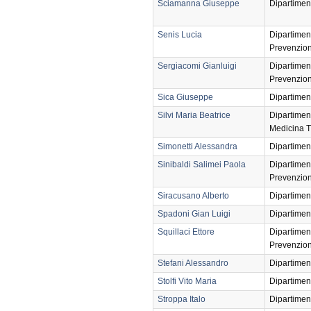
Sciamanna Giuseppe
Dipartimen
Senis Lucia
Dipartimen
Prevenzio
Sergiacomi Gianluigi
Dipartimen
Prevenzio
Sica Giuseppe
Dipartimen
Silvi Maria Beatrice
Dipartimen
Medicina T
Simonetti Alessandra
Dipartimen
Sinibaldi Salimei Paola
Dipartimen
Prevenzio
Siracusano Alberto
Dipartimen
Spadoni Gian Luigi
Dipartimen
Squillaci Ettore
Dipartimen
Prevenzio
Stefani Alessandro
Dipartimen
Stolfi Vito Maria
Dipartimen
Stroppa Italo
Dipartimen