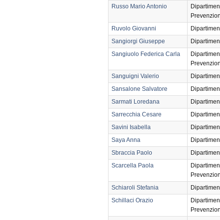
Russo Mario Antonio
Dipartimen
Prevenzio
Ruvolo Giovanni
Dipartimen
Sangiorgi Giuseppe
Dipartimen
Sangiuolo Federica Carla
Dipartimen
Prevenzio
Sanguigni Valerio
Dipartimen
Sansalone Salvatore
Dipartimen
Sarmati Loredana
Dipartimen
Sarrecchia Cesare
Dipartimen
Savini Isabella
Dipartimen
Saya Anna
Dipartimen
Sbraccia Paolo
Dipartimen
Scarcella Paola
Dipartimen
Prevenzio
Schiaroli Stefania
Dipartimen
Schillaci Orazio
Dipartimen
Prevenzio