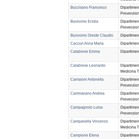
Buccisano Francesco
Dipartimen
Prevenzio
Buonomo Ersilia
Dipartimen
Prevenzio
Buonomo Oreste Claudio
Dipartimen
Caccuri Anna Maria
Dipartimen
Calabrese Emma
Dipartimen
Calabrese Leonardo
Dipartimen
Medicina T
Camaioni Antonella
Dipartimen
Prevenzio
Cammarano Andrea
Dipartimen
Prevenzio
Campagnolo Luisa
Dipartimen
Prevenzio
Campanella Vincenzo
Dipartimen
Medicina T
Campione Elena
Dipartimen