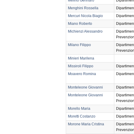
Melino Gennaro
Dipartimen
Menghini Rossella
Dipartimen
Mercuri Nicola Biagio
Dipartimen
Miano Roberto
Dipartimen
Michienzi Alessandro
Dipartimen
Prevenzio
Milano Filippo
Dipartimen
Prevenzio
Minieri Marilena
Missiroli Filippo
Dipartimen
Moavero Romina
Dipartimen
Monteleone Giovanni
Dipartimen
Monteleone Giovanni
Dipartimen
Prevenzio
Morello Maria
Dipartimen
Moretti Costanzo
Dipartimen
Morone Maria Cristina
Dipartimen
Prevenzio