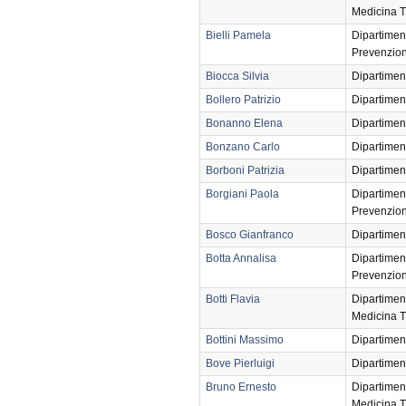
Medicina T
Bielli Pamela
Dipartimen
Prevenzio
Biocca Silvia
Dipartimen
Bollero Patrizio
Dipartimen
Bonanno Elena
Dipartimen
Bonzano Carlo
Dipartimen
Borboni Patrizia
Dipartimen
Borgiani Paola
Dipartimen
Prevenzio
Bosco Gianfranco
Dipartimen
Botta Annalisa
Dipartimen
Prevenzio
Botti Flavia
Dipartimen
Medicina T
Bottini Massimo
Dipartimen
Bove Pierluigi
Dipartimen
Bruno Ernesto
Dipartimen
Medicina T