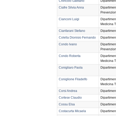
Chiricolo Gaetano
Dipartimen
Ciafre Silvia Anna
Dipartimen
Prevenzio
Cianconi Luigi
Dipartimen
Medicina T
Cianfarani Stefano
Dipartimen
Colella Dionisio Fernando
Dipartimen
Condo Ivano
Dipartimen
Prevenzio
Condo Roberta
Dipartimen
Medicina T
Conigliaro Paola
Dipartimen
Coniglione Filadelfo
Dipartimen
Medicina T
Corsi Andrea
Dipartimen
Cortese Claudio
Dipartimen
Cossu Elsa
Dipartimen
Costacurta Micaela
Dipartimen