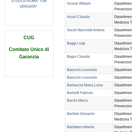
STUDI DI ROMA "TOR
Arcese William
Dipartimen
VERGATA"
Prevenzio
Arcuri Claudio
Dipartimen
Medicina T
Ascoli Marchetti Andrea
Dipartimen
Prevenzio
CUG
Baggi Luigi
Dipartimen
Medicina T
Comitato Unico di
Garanzia
Bagni Claudia
Dipartimen
Prevenzio
Baiocchi Leonardo
Dipartimen
Baiocchi Leonardo
Dipartimen
Barbaccia Maria Luisa
Dipartimen
Barbetti Fabrizio
Dipartimen
Barchi Marco
Dipartimen
Prevenzio
Barillari Giovanni
Dipartimen
Medicina T
Barlattani Alberta
Dipartimen