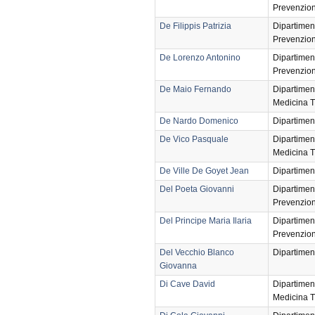
Prevenzio
De Filippis Patrizia
Dipartimen
Prevenzio
De Lorenzo Antonino
Dipartimen
Prevenzio
De Maio Fernando
Dipartimen
Medicina T
De Nardo Domenico
Dipartimen
De Vico Pasquale
Dipartimen
Medicina T
De Ville De Goyet Jean
Dipartimen
Del Poeta Giovanni
Dipartimen
Prevenzio
Del Principe Maria Ilaria
Dipartimen
Prevenzio
Del Vecchio Blanco
Dipartimen
Giovanna
Di Cave David
Dipartimen
Medicina T