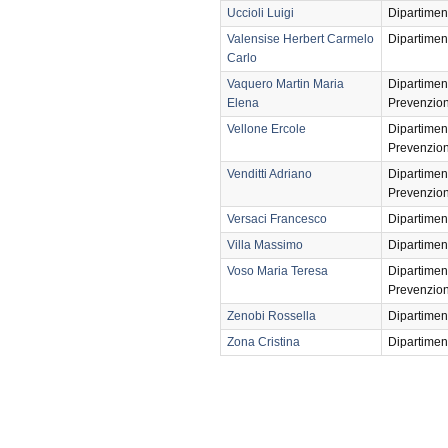
Uccioli Luigi
Dipartimen
Valensise Herbert Carmelo
Dipartimen
Carlo
Vaquero Martin Maria
Dipartimen
Elena
Prevenzio
Vellone Ercole
Dipartimen
Prevenzio
Venditti Adriano
Dipartimen
Prevenzio
Versaci Francesco
Dipartimen
Villa Massimo
Dipartimen
Voso Maria Teresa
Dipartimen
Prevenzio
Zenobi Rossella
Dipartimen
Zona Cristina
Dipartimen