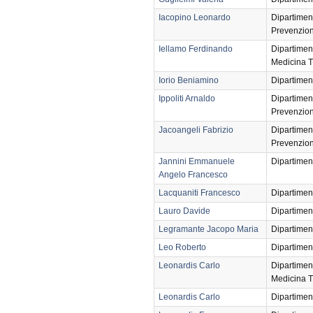
Iacopino Leonardo
Dipartimen
Prevenzio
Iellamo Ferdinando
Dipartimen
Medicina T
Iorio Beniamino
Dipartimen
Ippoliti Arnaldo
Dipartimen
Prevenzio
Jacoangeli Fabrizio
Dipartimen
Prevenzio
Jannini Emmanuele
Dipartimen
Angelo Francesco
Lacquaniti Francesco
Dipartimen
Lauro Davide
Dipartimen
Legramante Jacopo Maria
Dipartimen
Leo Roberto
Dipartimen
Leonardis Carlo
Dipartimen
Medicina T
Leonardis Carlo
Dipartimen