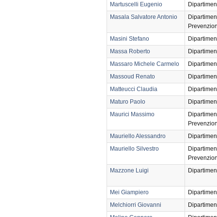
Martuscelli Eugenio
Dipartimen
Masala Salvatore Antonio
Dipartimen
Prevenzio
Masini Stefano
Dipartimen
Massa Roberto
Dipartimen
Massaro Michele Carmelo
Dipartimen
Massoud Renato
Dipartimen
Matteucci Claudia
Dipartimen
Maturo Paolo
Dipartimen
Maurici Massimo
Dipartimen
Prevenzio
Mauriello Alessandro
Dipartimen
Mauriello Silvestro
Dipartimen
Prevenzio
Mazzone Luigi
Dipartimen
Mei Giampiero
Dipartimen
Melchiorri Giovanni
Dipartimen