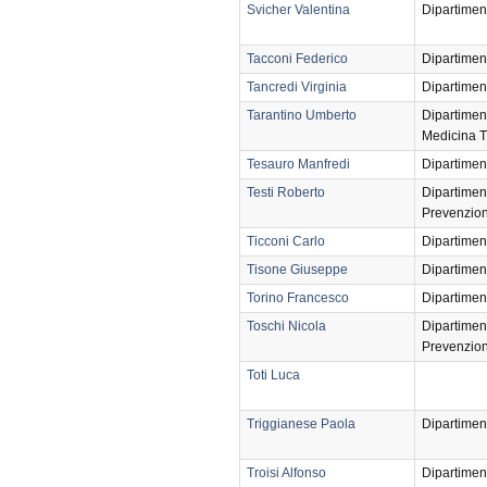
Svicher Valentina
Dipartimen
Tacconi Federico
Dipartimen
Tancredi Virginia
Dipartimen
Tarantino Umberto
Dipartimen
Medicina T
Tesauro Manfredi
Dipartimen
Testi Roberto
Dipartimen
Prevenzio
Ticconi Carlo
Dipartimen
Tisone Giuseppe
Dipartimen
Torino Francesco
Dipartimen
Toschi Nicola
Dipartimen
Prevenzio
Toti Luca
Triggianese Paola
Dipartimen
Troisi Alfonso
Dipartimen