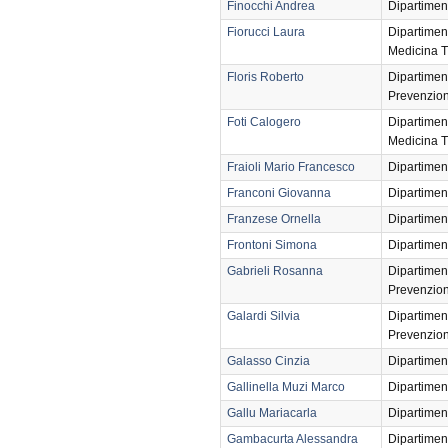
Finocchi Andrea
Dipartimen
Fiorucci Laura
Dipartimen
Medicina T
Floris Roberto
Dipartimen
Prevenzio
Foti Calogero
Dipartimen
Medicina T
Fraioli Mario Francesco
Dipartimen
Franconi Giovanna
Dipartimen
Franzese Ornella
Dipartimen
Frontoni Simona
Dipartimen
Gabrieli Rosanna
Dipartimen
Prevenzio
Galardi Silvia
Dipartimen
Prevenzio
Galasso Cinzia
Dipartimen
Gallinella Muzi Marco
Dipartimen
Gallu Mariacarla
Dipartimen
Gambacurta Alessandra
Dipartimen