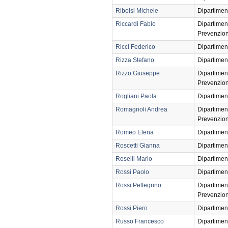
Ribolsi Michele
Dipartimen
Riccardi Fabio
Dipartimen
Prevenzio
Ricci Federico
Dipartimen
Rizza Stefano
Dipartimen
Rizzo Giuseppe
Dipartimen
Prevenzio
Rogliani Paola
Dipartimen
Romagnoli Andrea
Dipartimen
Prevenzio
Romeo Elena
Dipartimen
Roscetti Gianna
Dipartimen
Roselli Mario
Dipartimen
Rossi Paolo
Dipartimen
Rossi Pellegrino
Dipartimen
Prevenzio
Rossi Piero
Dipartimen
Russo Francesco
Dipartimen