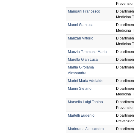
Prevenzio
Mangani Francesco
Dipartimen
Medicina T
Manni Gianluca
Dipartimen
Medicina T
Manzari Vittorio
Dipartimen
Medicina T
Manzia Tommaso Maria
Dipartimen
Marella Gian Luca
Dipartimen
Marfia Girolama
Dipartimen
Alessandra
Marini Maria Adelaide
Dipartimen
Marini Stefano
Dipartimen
Medicina T
Marsella Luigi Tonino
Dipartimen
Prevenzio
Martelli Eugenio
Dipartimen
Prevenzio
Martorana Alessandro
Dipartimen