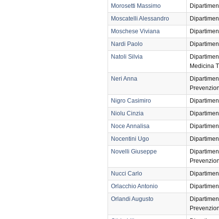
Morosetti Massimo
Dipartimen
Moscatelli Alessandro
Dipartimen
Moschese Viviana
Dipartimen
Nardi Paolo
Dipartimen
Natoli Silvia
Dipartimen
Medicina T
Neri Anna
Dipartimen
Prevenzio
Nigro Casimiro
Dipartimen
Niolu Cinzia
Dipartimen
Noce Annalisa
Dipartimen
Nocentini Ugo
Dipartimen
Novelli Giuseppe
Dipartimen
Prevenzio
Nucci Carlo
Dipartimen
Orlacchio Antonio
Dipartimen
Orlandi Augusto
Dipartimen
Prevenzio