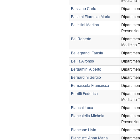
Medicina T
Bassano Carlo
Dipartimen
Battaini Fiorenzo Maria
Dipartimen
Battistini Martina
Dipartimen
Prevenzio
Bei Roberto
Dipartimen
Medicina T
Bellegrandi Fausta
Dipartimen
Bellia Alfonso
Dipartimen
Bergamini Alberto
Dipartimen
Bernardini Sergio
Dipartimen
Bernassola Francesca
Dipartimen
Berrilli Federica
Dipartimen
Medicina T
Bianchi Luca
Dipartimen
Biancolella Michela
Dipartimen
Prevenzio
Biancone Livia
Dipartimen
Biancucci Anna Maria
Dipartimen