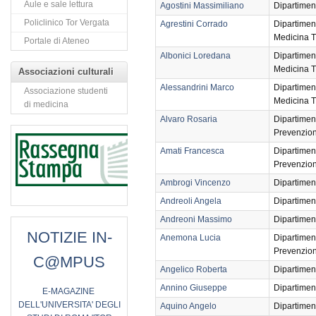
Aule e sale lettura
Agostini Massimiliano
Dipartimen
Policlinico Tor Vergata
Agrestini Corrado
Dipartimen
Medicina T
Portale di Ateneo
Albonici Loredana
Dipartimen
Medicina T
Associazioni culturali
Alessandrini Marco
Dipartimen
Associazione studenti
Medicina T
di medicina
Alvaro Rosaria
Dipartimen
Prevenzio
Amati Francesca
Dipartimen
Prevenzio
Ambrogi Vincenzo
Dipartimen
Andreoli Angela
Dipartimen
Andreoni Massimo
Dipartimen
NOTIZIE IN-
Anemona Lucia
Dipartimen
Prevenzio
C@MPUS
Angelico Roberta
Dipartimen
Annino Giuseppe
Dipartimen
E
-MAGAZINE
DELL'UNIVERSITA' DEGLI
Aquino Angelo
Dipartimen