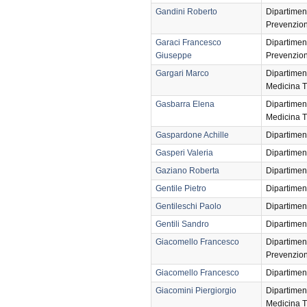
Gandini Roberto
Dipartimen
Prevenzio
Garaci Francesco
Dipartimen
Giuseppe
Prevenzio
Gargari Marco
Dipartimen
Medicina T
Gasbarra Elena
Dipartimen
Medicina T
Gaspardone Achille
Dipartimen
Gasperi Valeria
Dipartimen
Gaziano Roberta
Dipartimen
Gentile Pietro
Dipartimen
Gentileschi Paolo
Dipartimen
Gentili Sandro
Dipartimen
Giacomello Francesco
Dipartimen
Prevenzio
Giacomello Francesco
Dipartimen
Giacomini Piergiorgio
Dipartimen
Medicina T