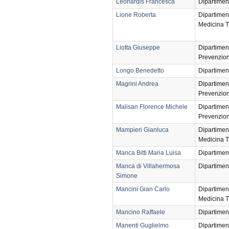
Leonardis Francesca
Dipartimen
Lione Roberta
Dipartimen
Medicina T
Liotta Giuseppe
Dipartimen
Prevenzio
Longo Benedetto
Dipartimen
Magrini Andrea
Dipartimen
Prevenzio
Malisan Florence Michele
Dipartimen
Prevenzio
Mampieri Gianluca
Dipartimen
Medicina T
Manca Bitti Maria Luisa
Dipartimen
Manca di Villahermosa
Dipartimen
Simone
Mancini Gian Carlo
Dipartimen
Medicina T
Mancino Raffaele
Dipartimen
Manenti Guglielmo
Dipartimen