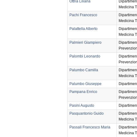
Ottria Liliana
Dipartimen
Medicina T
Pachi Francesco
Dipartimen
Medicina T
Palattella Alberto
Dipartimen
Medicina T
Palmieri Giampiero
Dipartimen
Prevenzio
Palombi Leonardo
Dipartimen
Prevenzio
Palumbo Camilla
Dipartimen
Medicina T
Palumbo Giuseppe
Dipartimen
Pampana Enrico
Dipartimen
Prevenzio
Pasini Augusto
Dipartimen
Pasquantonio Guido
Dipartimen
Medicina T
Passali Francesco Maria
Dipartimen
Medicina T