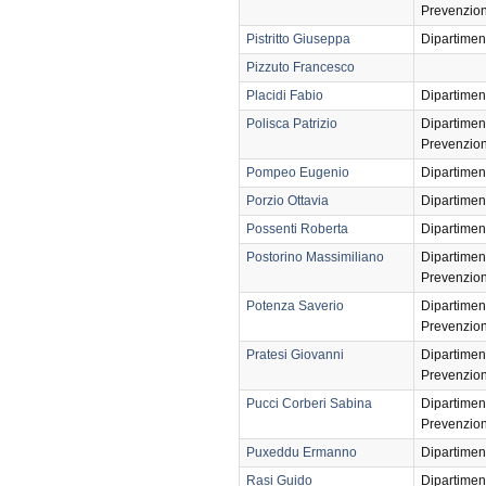
Prevenzio
Pistritto Giuseppa
Dipartimen
Pizzuto Francesco
Placidi Fabio
Dipartimen
Polisca Patrizio
Dipartimen
Prevenzio
Pompeo Eugenio
Dipartimen
Porzio Ottavia
Dipartimen
Possenti Roberta
Dipartimen
Postorino Massimiliano
Dipartimen
Prevenzio
Potenza Saverio
Dipartimen
Prevenzio
Pratesi Giovanni
Dipartimen
Prevenzio
Pucci Corberi Sabina
Dipartimen
Prevenzio
Puxeddu Ermanno
Dipartimen
Rasi Guido
Dipartimen