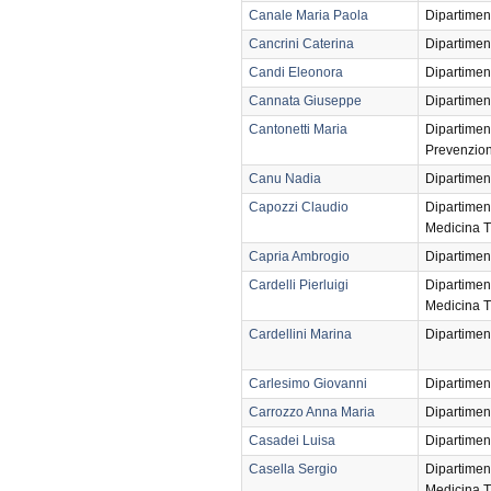
Canale Maria Paola
Dipartimen
Cancrini Caterina
Dipartimen
Candi Eleonora
Dipartimen
Cannata Giuseppe
Dipartimen
Cantonetti Maria
Dipartimen
Prevenzio
Canu Nadia
Dipartimen
Capozzi Claudio
Dipartimen
Medicina T
Capria Ambrogio
Dipartimen
Cardelli Pierluigi
Dipartimen
Medicina T
Cardellini Marina
Dipartimen
Carlesimo Giovanni
Dipartimen
Carrozzo Anna Maria
Dipartimen
Casadei Luisa
Dipartimen
Casella Sergio
Dipartimen
Medicina T