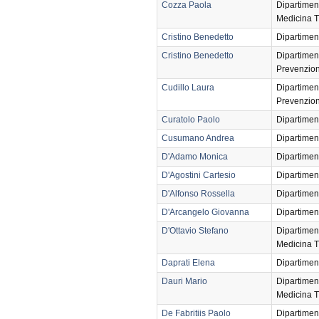
Cozza Paola
Dipartimen
Medicina T
Cristino Benedetto
Dipartimen
Cristino Benedetto
Dipartimen
Prevenzio
Cudillo Laura
Dipartimen
Prevenzio
Curatolo Paolo
Dipartimen
Cusumano Andrea
Dipartimen
D'Adamo Monica
Dipartimen
D'Agostini Cartesio
Dipartimen
D'Alfonso Rossella
Dipartimen
D'Arcangelo Giovanna
Dipartimen
D'Ottavio Stefano
Dipartimen
Medicina T
Daprati Elena
Dipartimen
Dauri Mario
Dipartimen
Medicina T
De Fabritiis Paolo
Dipartimen