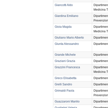
Giancotti Aldo
Dipartimen
Medicina T
Giardina Emiliano
Dipartimen
Prevenzio
Gioia Magda
Dipartimen
Medicina T
Giuliano Mario Alberto
Dipartimen
Giunta Alessandro
Dipartimen
Grande Michele
Dipartimen
Graziani Grazia
Dipartimen
Grazzini Francesca
Dipartimen
Medicina T
Greco Elisabetta
Dipartimen
Grelli Sandro
Dipartimen
Grimaldi Paola
Dipartimen
Prevenzio
Guazzaroni Manlio
Dipartimen
Guglielmi Valeria
Dipartimen