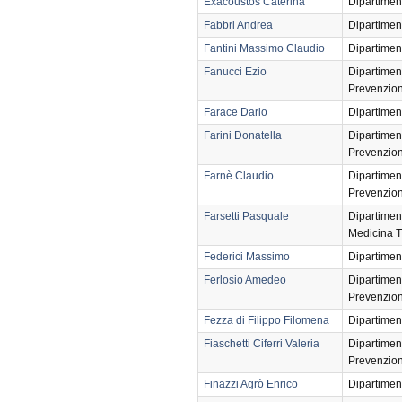
Exacoustos Caterina
Dipartimen
Fabbri Andrea
Dipartimen
Fantini Massimo Claudio
Dipartimen
Fanucci Ezio
Dipartimen
Prevenzio
Farace Dario
Dipartimen
Farini Donatella
Dipartimen
Prevenzio
Farnè Claudio
Dipartimen
Prevenzio
Farsetti Pasquale
Dipartimen
Medicina T
Federici Massimo
Dipartimen
Ferlosio Amedeo
Dipartimen
Prevenzio
Fezza di Filippo Filomena
Dipartimen
Fiaschetti Ciferri Valeria
Dipartimen
Prevenzio
Finazzi Agrò Enrico
Dipartimen