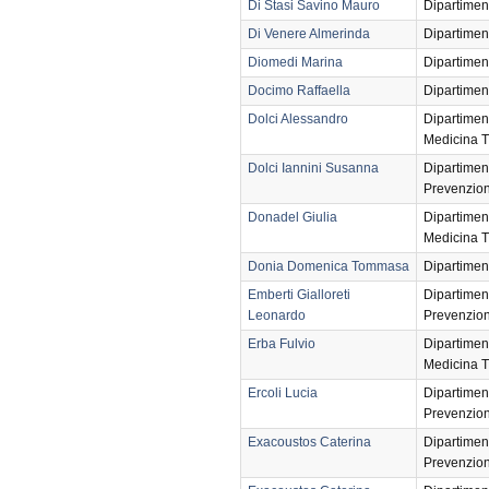
Di Stasi Savino Mauro
Dipartimen
Di Venere Almerinda
Dipartimen
Diomedi Marina
Dipartimen
Docimo Raffaella
Dipartimen
Dolci Alessandro
Dipartimen
Medicina T
Dolci Iannini Susanna
Dipartimen
Prevenzio
Donadel Giulia
Dipartimen
Medicina T
Donia Domenica Tommasa
Dipartimen
Emberti Gialloreti
Dipartimen
Leonardo
Prevenzio
Erba Fulvio
Dipartimen
Medicina T
Ercoli Lucia
Dipartimen
Prevenzio
Exacoustos Caterina
Dipartimen
Prevenzio