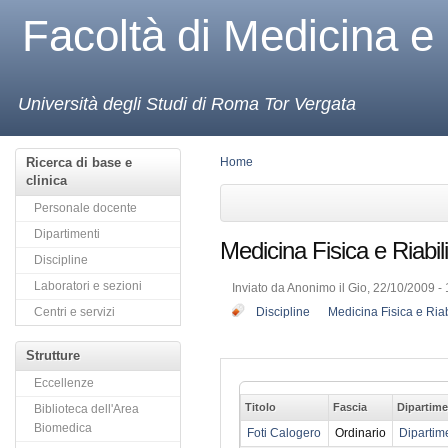
Facoltà di Medicina e
Università degli Studi di Roma Tor Vergata
Ricerca di base e
Home
clinica
Personale docente
Dipartimenti
Medicina Fisica e Riabi
Discipline
Laboratori e sezioni
Inviato da Anonimo il Gio, 22/10/2009 - 
Centri e servizi
Discipline
Medicina Fisica e Ria
Strutture
Eccellenze
Titolo
Fascia
Dipartim
Biblioteca dell'Area
Biomedica
Foti Calogero
Ordinario
Dipartim