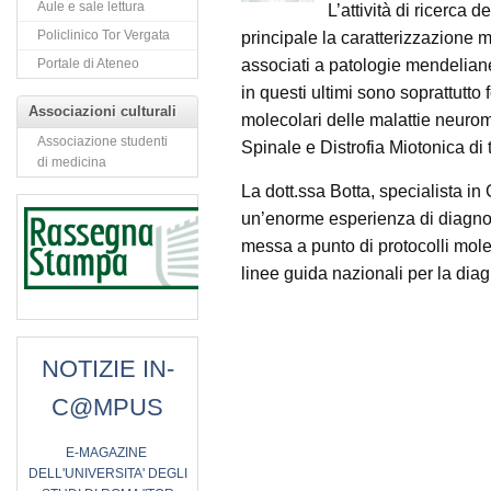
Aule e sale lettura
L’attività di ricerca 
Policlinico Tor Vergata
principale la caratterizzazione 
associati a patologie mendeliane. 
Portale di Ateneo
in questi ultimi sono soprattutto
Associazioni culturali
molecolari delle malattie neurom
Associazione studenti
Spinale e Distrofia Miotonica di t
di medicina
La dott.ssa Botta, specialista i
un’enorme esperienza di diagnost
messa a punto di protocolli molec
linee guida nazionali per la diag
NOTIZIE IN-
C@MPUS
E
-MAGAZINE
DELL'UNIVERSITA' DEGLI