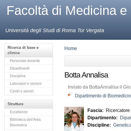
Facoltà di Medicina e
Università degli Studi di Roma Tor Vergata
Ricerca di base e
Home
clinica
Personale docente
Dipartimenti
Botta Annalisa
Discipline
Laboratori e sezioni
Inviato da BottaAnnalisa il Gio
Centri e servizi
Dipartimento di Biomedici
Strutture
Fascia:
Ricercatore
Eccellenze
Dipartimento:
Dipar
Biblioteca dell'Area
Discipline:
Genetic
Biomedica