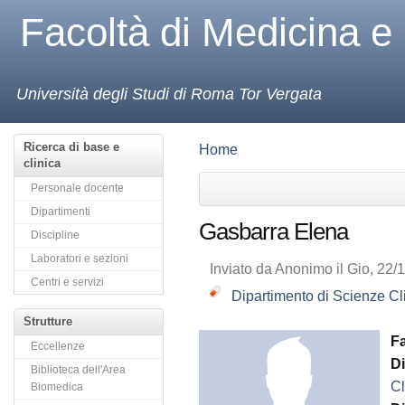
Facoltà di Medicina e
Università degli Studi di Roma Tor Vergata
Ricerca di base e
Home
clinica
Personale docente
Dipartimenti
Gasbarra Elena
Discipline
Laboratori e sezioni
Inviato da Anonimo il Gio, 22/
Centri e servizi
Dipartimento di Scienze Cl
Strutture
F
Eccellenze
D
Biblioteca dell'Area
Cl
Biomedica