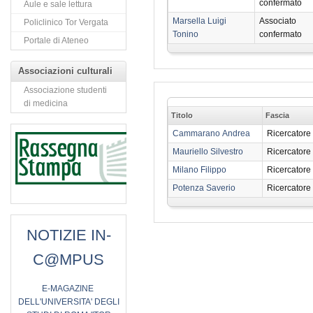
confermato
Aule e sale lettura
Marsella Luigi
Associato
Policlinico Tor Vergata
Tonino
confermato
Portale di Ateneo
Associazioni culturali
Associazione studenti
di medicina
Titolo
Fascia
Cammarano Andrea
Ricercatore
Mauriello Silvestro
Ricercatore
Milano Filippo
Ricercatore
Potenza Saverio
Ricercatore
NOTIZIE IN-
C@MPUS
E
-MAGAZINE
DELL'UNIVERSITA' DEGLI